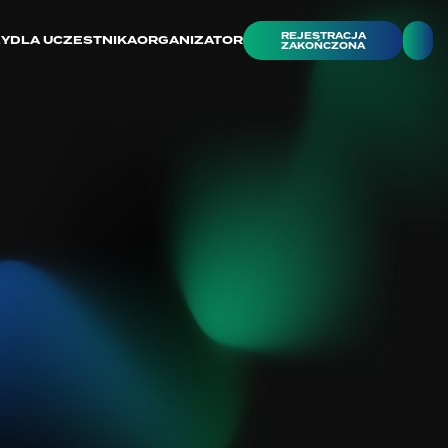
REJESTRACJA
ZY
DLA UCZESTNIKA
ORGANIZATOR
ZAKOŃCZONA