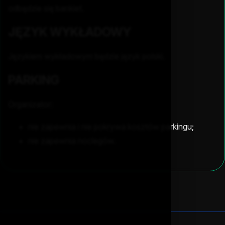
odbędzie się bankiet.
JĘZYK WYKŁADOWY
Językiem wykładowym będzie język polski.
PARKING
Organizator:
nie zapewnia i nie pokrywa kosztów parkingu;
nie zapewnia noclegów.