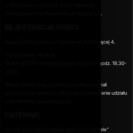
w Warszawie w siedzibie Giełdy Papierów
Wartościowych w Warszawie, ul. Książęca 4.
REJESTRACJA GOŚCI
Rejestracja na parterze – wejście od ul. Książęcej 4.
Godziny pracy recepcji:
19 marca 2026 r. recepcja będzie czynna w godz. 18.30-
23.00.
Wstęp na Galę mają uczestnicy, którzy dokonali
wcześniejszej rejestracji i otrzymali potwierdzenie udziału
w wydarzeniu od organizatora.
CATERING
Po Gali „Byki i Niedźwiedzie oraz Złote Portfele”