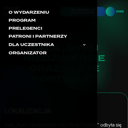
REJESTRACJA
O WYDARZENIU
ZAKOŃCZONA
PROGRAM
PRELEGENCI
PATRONI I PARTNERZY
GALA „BYKI I
DLA UCZESTNIKA
ORGANIZATOR
NIEDŹWIEDZIE
ORAZ ZŁOTE
PORTFELE”
LOKALIZACJA
Gala „Byki i Niedźwiedzie oraz Złote Portfele” odbyła się