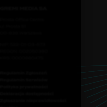
GREMI MEDIA SA
Prosta Office Centre
ul. Prosta 51
00-838 Warszawa
NIP: 522-01-03-673
REGON: 002050380
KRS: 0000660475
Regulamin Zgłoszeń
Regulamin Serwisów
Polityka prywatności
Deklaracja dostępności
Zgłaszanie nieprawidłowości