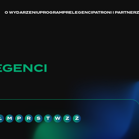
O WYDARZENIU
PROGRAM
PRELEGENCI
PATRONI I PARTNER
EGENCI
Ł
M
P
R
S
T
W
Z
Ż