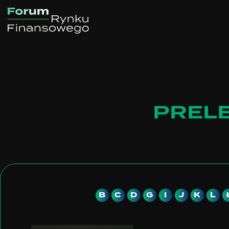
PREL
B
C
D
G
I
J
K
L